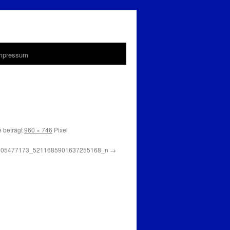
Impressum
 beträgt
960 × 746
Pixel
805477173_5211685901637255168_n