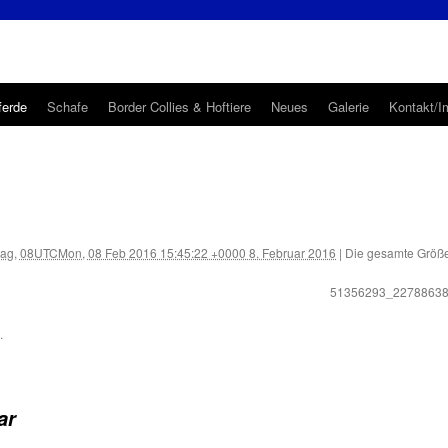
ferde
Schafe
Border Collies & Hoftiere
Neues
Galerie
Kontakt/
ag, 08UTCMon, 08 Feb 2016 15:45:22 +0000 8. Februar 2016
|
Die gesamte Größe
51356293_2278863
.
ar