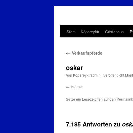
Start
Kópareykir
Gästehaus
P
Zum
Inhalt
←
Verkaufspferde
springen
oskar
Von
Kopareykiradmin
|
Veröffentlicht
Mont
thröstur
Setze ein Lesezeichen auf den
Permalink
7.185 Antworten zu
osk