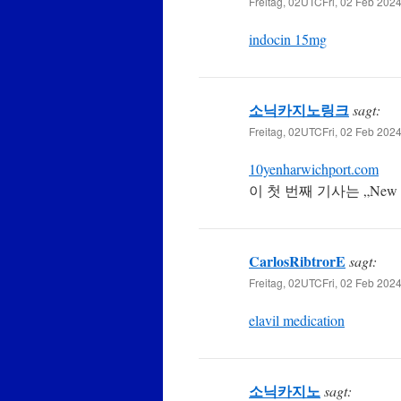
Freitag, 02UTCFri, 02 Feb 202
indocin 15mg
소닉카지노링크
sagt:
Freitag, 02UTCFri, 02 Feb 202
10yenharwichport.com
이 첫 번째 기사는 „New Mat
CarlosRibtrorE
sagt:
Freitag, 02UTCFri, 02 Feb 202
elavil medication
소닉카지노
sagt: