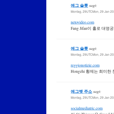
에그 슬롯
sagt:
Montag, 29UTCMon, 29 Jan 202
netovideo.com
Fang Jifan이 홀로 
에그 슬롯
sagt:
Montag, 29UTCMon, 29 Jan 202
reggionotizie.com
Hongzhi 황제는 희미
에그벳 주소
sagt:
Montag, 29UTCMon, 29 Jan 202
socialmediatric.com