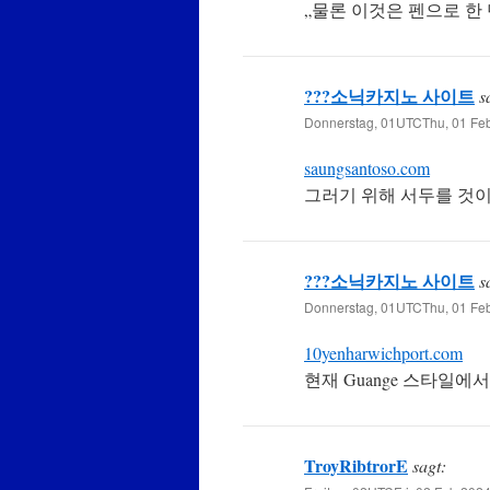
„물론 이것은 펜으로 한
???소닉카지노 사이트
s
Donnerstag, 01UTCThu, 01 Feb
saungsantoso.com
그러기 위해 서두를 것이
???소닉카지노 사이트
s
Donnerstag, 01UTCThu, 01 Feb
10yenharwichport.com
현재 Guange 스타일
TroyRibtrorE
sagt: