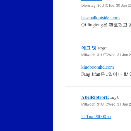
Dienstag, 30UTCTue, 30 Jan 2
baseballoutsider.com
Qi Jingtong은 환호
에그 벳
sagt:
Mittwoch, 31UTCWed, 31 Jan 2
kinoboomhd.com
Fang Jifan은 „일어
AbelRibtrorE
sagt:
Mittwoch, 31UTCWed, 31 Jan 2
LГҐna 90000 kr