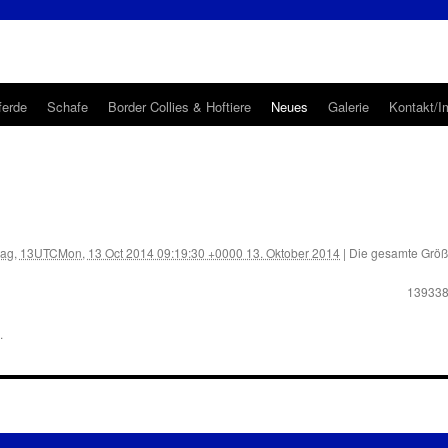
ferde
Schafe
Border Collies & Hoftiere
Neues
Galerie
Kontakt/
ag, 13UTCMon, 13 Oct 2014 09:19:30 +0000 13. Oktober 2014
|
Die gesamte Größ
13933
.