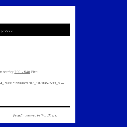
Impressum
e beträgt
720 × 540
Pixel
84_706671956029707_1070357599_n
Proudly powered by WordPress.