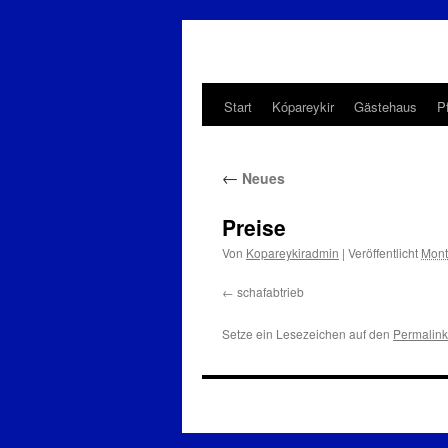
Start
Kópareykir
Gästehaus
P
Zum
Inhalt
←
Neues
springen
Preise
Von
Kopareykiradmin
|
Veröffentlicht
Mont
schafabtrieb
Setze ein Lesezeichen auf den
Permalink