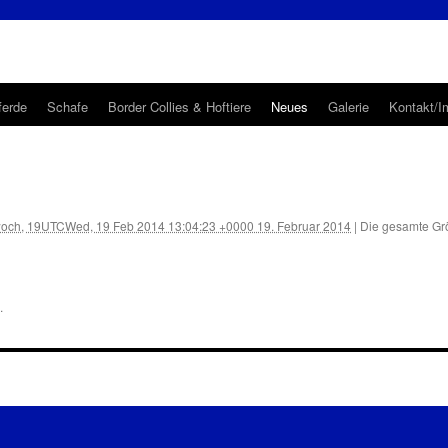
ferde
Schafe
Border Collies & Hoftiere
Neues
Galerie
Kontakt/
woch, 19UTCWed, 19 Feb 2014 13:04:23 +0000 19. Februar 2014
|
Die gesamte Gr
.