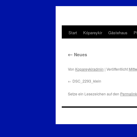
Start
Kópareykir
Gästehaus
P
Zum
Inhalt
←
Neues
springen
Von
Kopareykiradmin
|
Veröffentlicht
Mitt
DSC_2293_klein
Setze ein Lesezeichen auf den
Permalink